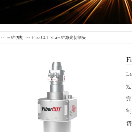
三维切割
FiberCUT STa三维激光切割头
>>
>>
F
L
过
完
割
切