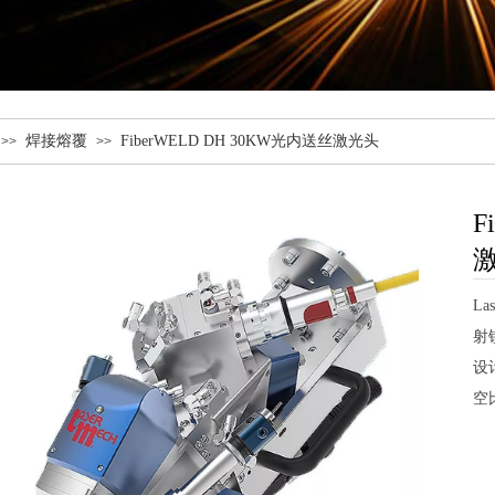
焊接熔覆
FiberWELD DH 30KW光内送丝激光头
>>
>>
F
La
射
设
空